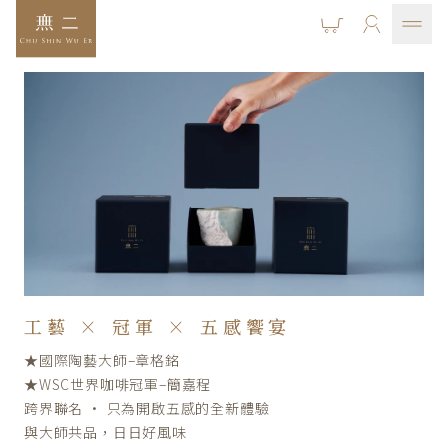
工藝 × 冠軍 × 五感饗宴
★國際陶藝大師–章格銘
★WSC世界咖啡冠軍–簡嘉程
跨界聯名 · 只為開啟五感的全新體驗
與大師共品，日日好風味