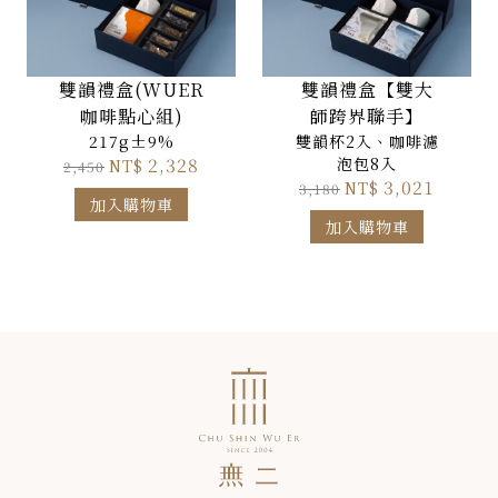
雙韻禮盒(WUER
雙韻禮盒【雙大
咖啡點心組)
師跨界聯手】
217g±9%
雙韻杯2入、咖啡濾
2,328
泡包8入
NT$
2,450
3,021
NT$
3,180
加入購物車
加入購物車