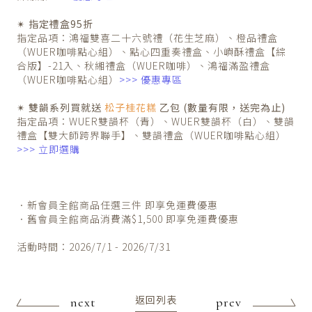
✴ 指定禮盒95折
指定品項：鴻福雙喜二十六號禮（花生芝麻）、橙品禮盒
（WUER咖啡點心組）、點心四重奏禮盒、小嶼酥禮盒【綜
合版】-21入、秋緗禮盒（WUER咖啡）、鴻福滿盈禮盒
（WUER咖啡點心組）
>>>
優惠專區
✴ 雙韻系列買就送
松子桂花糕
乙包 (數量有限，送完為止)
指定品項：WUER雙韻杯（青）、WUER雙韻杯（白）、雙韻
禮盒【雙大師跨界聯手】、雙韻禮盒（WUER咖啡點心組）
>>>
立即選購
．新會員全館商品任選三件 即享免運費優惠
．舊會員全館商品消費滿$1,500 即享免運費優惠
活動時間：2026/7/1 - 2026/7/31
返回列表
next
prev