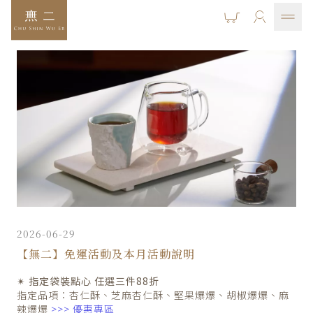
2026-06-29
【無二】免運活動及本月活動說明
✴ 指定袋裝點心 任選三件88折
指定品項：杏仁酥、芝麻杏仁酥、堅果爆爆、胡椒爆爆、麻
辣爆爆
>>>
優惠專區